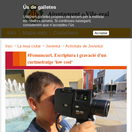
Ús de galletes
Utilitzem galletes pròpies i de tercers per a millorar
els nostres serveis. Si continueu navegant,
considerem que n’accepteu l’ús.
Inici
Mapa web
Castellano
Acceptar
Inici
->
La teua ciutat
->
Joventut
->
Activitats de Joventut
#Femuncurt. Escriptura i gravació d'un
curtmetratge 'low cost'