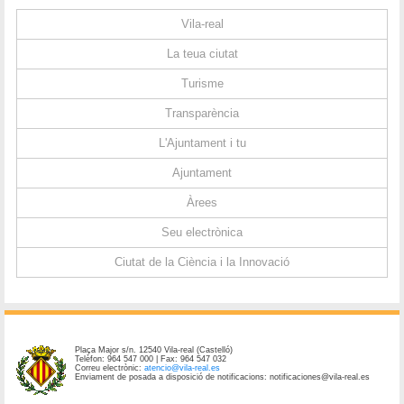
Vila-real
La teua ciutat
Turisme
Transparència
L'Ajuntament i tu
Ajuntament
Àrees
Seu electrònica
Ciutat de la Ciència i la Innovació
Plaça Major s/n. 12540 Vila-real (Castelló)
Telèfon: 964 547 000 | Fax: 964 547 032
Correu electrònic:
atencio@vila-real.es
Enviament de posada a disposició de notificacions: notificaciones@vila-real.es