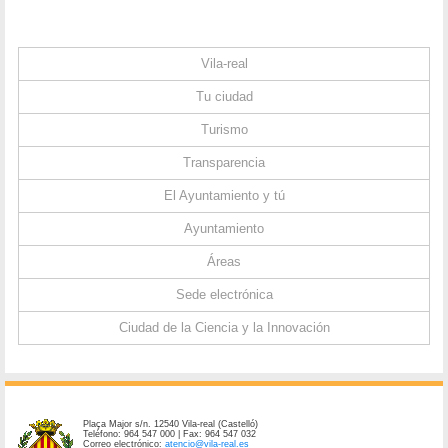
Vila-real
Tu ciudad
Turismo
Transparencia
El Ayuntamiento y tú
Ayuntamiento
Áreas
Sede electrónica
Ciudad de la Ciencia y la Innovación
Plaça Major s/n. 12540 Vila-real (Castelló)
Teléfono: 964 547 000 | Fax: 964 547 032
Correo electrónico:
atencio@vila-real.es