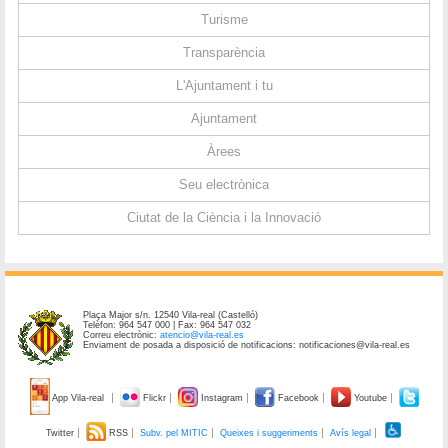
Turisme
Transparència
L'Ajuntament i tu
Ajuntament
Àrees
Seu electrònica
Ciutat de la Ciència i la Innovació
Plaça Major s/n. 12540 Vila-real (Castelló)
Telèfon: 964 547 000 | Fax: 964 547 032
Correu electrònic:
atencio@vila-real.es
Enviament de posada a disposició de notificacions: notificaciones@vila-real.es
App Vila-real
Flickr
Instagram
Facebook
Youtube
Twitter
RSS
Subv. pel MITIC
Queixes i suggeriments
Avís legal