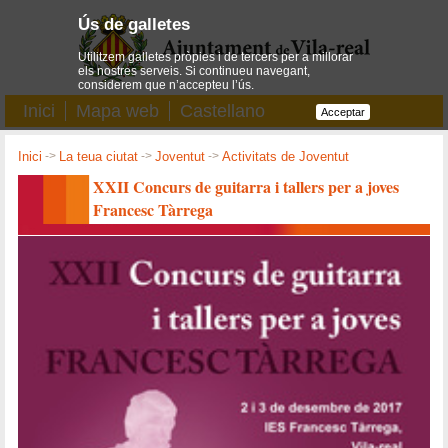
Ús de galletes
Utilitzem galletes pròpies i de tercers per a millorar
els nostres serveis. Si continueu navegant,
considerem que n’accepteu l’ús.
Inici
Mapa web
Castellano
Acceptar
Inici
->
La teua ciutat
->
Joventut
->
Activitats de Joventut
XXII Concurs de guitarra i tallers per a joves
Francesc Tàrrega