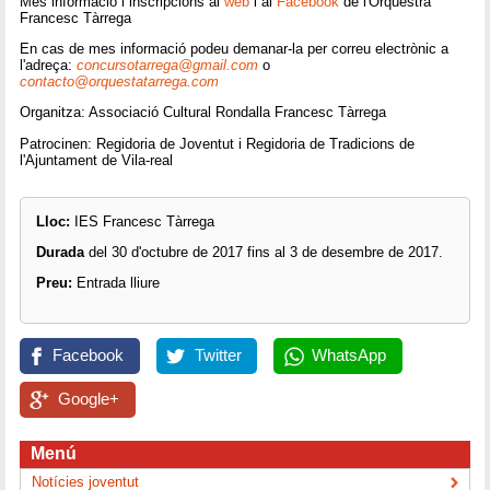
Més informació i inscripcions al
web
i al
Facebook
de l'Orquestra
Francesc Tàrrega
En cas de mes informació podeu demanar-la per correu electrònic a
l'adreça:
concursotarrega@gmail.com
o
contacto@orquestatarrega.com
Organitza: Associació Cultural Rondalla Francesc Tàrrega
Patrocinen: Regidoria de Joventut i Regidoria de Tradicions de
l'Ajuntament de Vila-real
Lloc:
IES Francesc Tàrrega
Durada
del 30 d'octubre de 2017 fins al 3 de desembre de 2017.
Preu:
Entrada lliure
Facebook
Twitter
WhatsApp
Google+
Menú
Notícies joventut