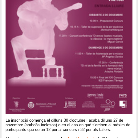
La inscripció comença el dilluns 30 d'octubre i acaba dilluns 27 de
novembre (ambdós inclosos) o en el cas en què s'arriben al màxim de
participants que seran 12 per al concurs i 32 per als tallers.