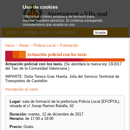
Uso de cookies
Utilizamos cookies propias y de terceros para
mejorar nuestros servicios. Si continúa navegando,
consideramos que acepta su uso.
Inicio
Mapa web
Valencià
Aceptar
Inicio
->
Áreas
->
Policia Local
->
Formación
Actuación policial con los taxis
Actuación policial con los taxis.
(Se abordará la nueva ley 13/2017
del Taxi de la Comunidad Valenciana.)
IMPARTE: Doña Teresa Gras Huerta. Jefa del Servicio Territorial de
Transportes de Castellón
Inscripción al curso
Lugar:
sala de formació de la prefectura Policia Local (EFOPOL),
situada al c/ Josep Ramon Batalla, 62
Duración:
martes, 12 de diciembre de 2017.
Horario:
de 17:00 a 19:00
Precio:
Gratis