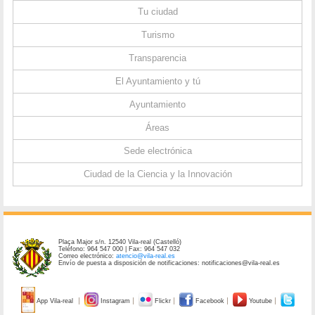
Tu ciudad
Turismo
Transparencia
El Ayuntamiento y tú
Ayuntamiento
Áreas
Sede electrónica
Ciudad de la Ciencia y la Innovación
Plaça Major s/n. 12540 Vila-real (Castelló)
Teléfono: 964 547 000 | Fax: 964 547 032
Correo electrónico:
atencio@vila-real.es
Envío de puesta a disposición de notificaciones: notificaciones@vila-real.es
App Vila-real
Instagram
Flickr
Facebook
Youtube