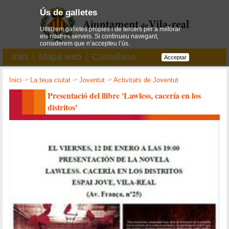
Ús de galletes
Utilitzem galletes pròpies i de tercers per a millorar
els nostres serveis. Si continueu navegant,
considerem que n’accepteu l’ús.
Inici
Mapa web
Castellano
Acceptar
Inici
->
La teua ciutat
->
Joventut
->
Activitats de Joventut
Presentació del llibre 'Lawless, cacería en los
distritos'