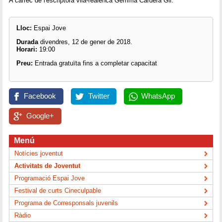
A càrrec de l'escriptora vila-realenca Gemma Cardera Gil.
Lloc:
Espai Jove
Durada
divendres, 12 de gener de 2018.
Horari:
19:00
Preu:
Entrada gratuïta fins a completar capacitat
Facebook
Twitter
WhatsApp
Google+
Menú
Notícies joventut
Activitats de Joventut
Programació Espai Jove
Festival de curts Cineculpable
Programa de Corresponsals juvenils
Ràdio