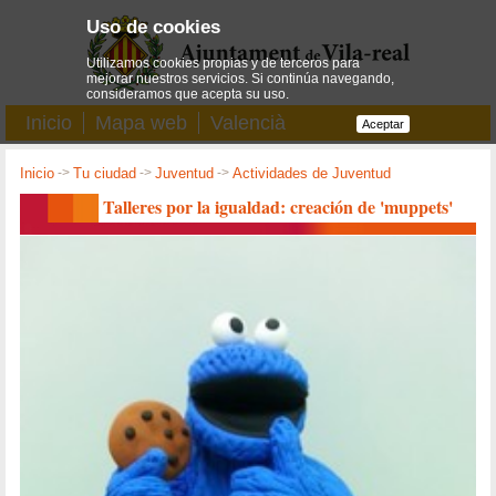
Uso de cookies
Utilizamos cookies propias y de terceros para
mejorar nuestros servicios. Si continúa navegando,
consideramos que acepta su uso.
Inicio
Mapa web
Valencià
Aceptar
Inicio
->
Tu ciudad
->
Juventud
->
Actividades de Juventud
Talleres por la igualdad: creación de 'muppets'