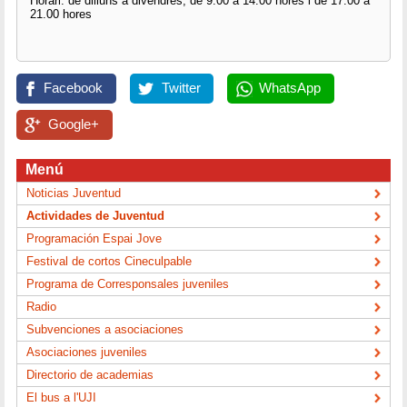
Horari: de dilluns a divendres, de 9.00 a 14.00 hores i de 17.00 a
21.00 hores
Facebook
Twitter
WhatsApp
Google+
Menú
Noticias Juventud
Actividades de Juventud
Programación Espai Jove
Festival de cortos Cineculpable
Programa de Corresponsales juveniles
Radio
Subvenciones a asociaciones
Asociaciones juveniles
Directorio de academias
El bus a l'UJI