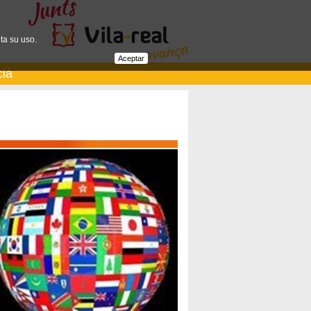
ta su uso.
Aceptar
cià