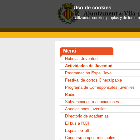
Uso de cookies
Utilizamos cookies propias y de tercer
Menú
Noticias Juventud
Actividades de Juventud
Programación Espai Jove
Festival de cortos Cineculpable
Programa de Corresponsales juveniles
Radio
Subvenciones a asociaciones
Asociaciones juveniles
Directorio de academias
El bus a l'UJI
Esprai - Graffiti
Concurso grupos musicales