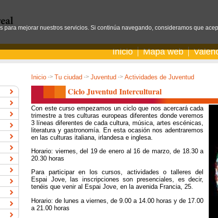
os para mejorar nuestros servicios. Si continúa navegando, consideramos que acep
Inicio
Mapa web
Valen
Inicio
->
Tu ciudad
->
Juventud
->
Actividades de Juventud
Ciclo Juventud Intercultural
Con este curso empezamos un ciclo que nos acercará cada
trimestre a tres culturas europeas diferentes donde veremos
3 líneas diferentes de cada cultura, música, artes escénicas,
literatura y gastronomía. En esta ocasión nos adentraremos
en las culturas italiana, irlandesa e inglesa.
Horario: viernes, del 19 de enero al 16 de marzo, de 18.30 a
20.30 horas
Para participar en los cursos, actividades o talleres del
Espai Jove, las inscripciones son presenciales, es decir,
tenéis que venir al Espai Jove, en la avenida Francia, 25.
Horario: de lunes a viernes, de 9.00 a 14.00 horas y de 17.00
a 21.00 horas