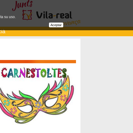
ta su uso.
Aceptar
cià