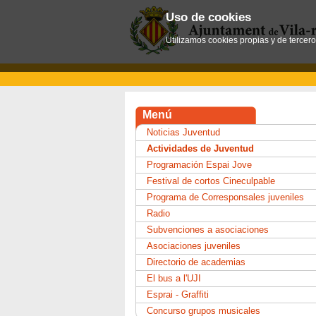
Uso de cookies
Utilizamos cookies propias y de tercer
Menú
Noticias Juventud
Actividades de Juventud
Programación Espai Jove
Festival de cortos Cineculpable
Programa de Corresponsales juveniles
Radio
Subvenciones a asociaciones
Asociaciones juveniles
Directorio de academias
El bus a l'UJI
Esprai - Graffiti
Concurso grupos musicales