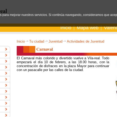
os para mejorar nuestros servicios. Si continúa navegando, consideramos que acep
Inicio
Mapa web
Valen
Inicio
->
Tu ciudad
->
Juventud
->
Actividades de Juventud
Carnaval
El Carnaval más colorido y divertido vuelve a Vila-real. Todo
empezará el día 10 de febrero, a las 18.00 horas, con la
concentración de disfraces en la plaza Mayor para continuar
con un pasacalle por las calles de la ciudad.