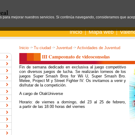
os para mejorar nuestros servicios. Si continúa navegando, consideramos que acep
Inicio
Mapa web
Valen
Inicio
->
Tu ciudad
->
Juventud
->
Actividades de Juventud
III Campeonato de videoconsolas
Fin de semana dedicado en exclusiva al juego competitivo
con diversos juegos de lucha. Se realizarán torneos de los
juegos Super Smash Bros for Wii U, Super Smash Bro.
Melee, Project M y Street Fighter IV. Os invitamos a venir y
disfrutar de la competición.
A cargo de OtakUniverse
Horario: de viernes a domingo, del 23 al 25 de febrero,
a partir de las 18.00 horas del viernes