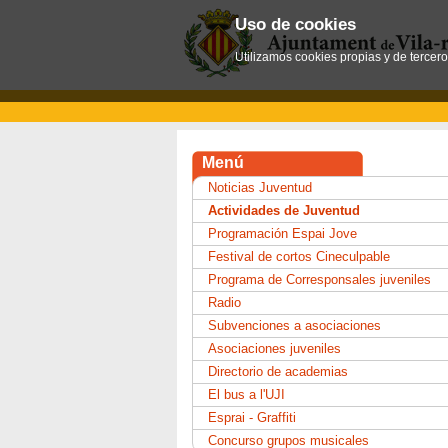
Uso de cookies
Utilizamos cookies propias y de tercer
Menú
Noticias Juventud
Actividades de Juventud
Programación Espai Jove
Festival de cortos Cineculpable
Programa de Corresponsales juveniles
Radio
Subvenciones a asociaciones
Asociaciones juveniles
Directorio de academias
El bus a l'UJI
Esprai - Graffiti
Concurso grupos musicales