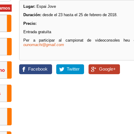
Lugar:
Espai Jove
amos
Duración:
desde el 23 hasta el 25 de febrero de 2018.
Precio:
Entrada gratuïta
Per a participar al campionat de videoconsoles heu d'e
ounomachi@gmail.com
Facebook
Twitter
Google+