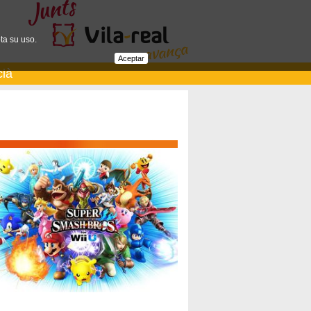
ta su uso.
Aceptar
cià