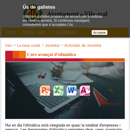
Ús de galletes
Utilitzem galletes pròpies i de tercers per a millorar
els nostres serveis. Si continueu navegant,
considerem que n’accepteu l’ús.
Inici
Mapa web
Castellano
Acceptar
Inici
->
La teua ciutat
->
Joventut
->
Activitats de Joventut
Curs avançat d'ofimàtica
Hui en dia l'ofimàtica està integrada en quasi la totalitat d'empreses i
negocis. Les ferramentes d'ofimàtica permeten idear, crear, manipular,