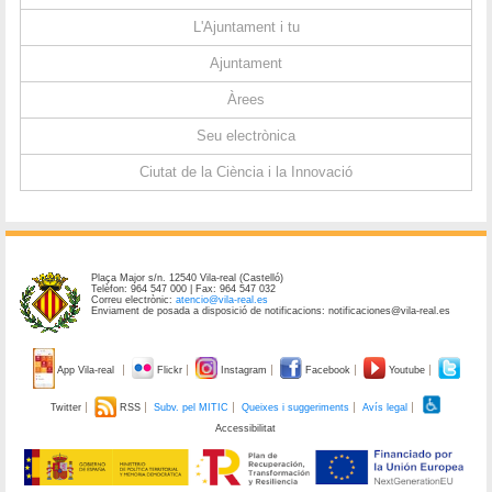
L'Ajuntament i tu
Ajuntament
Àrees
Seu electrònica
Ciutat de la Ciència i la Innovació
Plaça Major s/n. 12540 Vila-real (Castelló)
Telèfon: 964 547 000 | Fax: 964 547 032
Correu electrònic:
atencio@vila-real.es
Enviament de posada a disposició de notificacions: notificaciones@vila-real.es
App Vila-real
Flickr
Instagram
Facebook
Youtube
Twitter
RSS
Subv. pel MITIC
Queixes i suggeriments
Avís legal
Accessibilitat