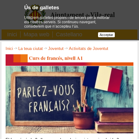
Ús de galletes
Utilitzem galletes pròpies i de tercers per a millorar
els nostres serveis. Si continueu navegant,
considerem que n’accepteu l’ús.
Inici
Mapa web
Castellano
Acceptar
Inici
->
La teua ciutat
->
Joventut
->
Activitats de Joventut
Curs de francés, nivell A1