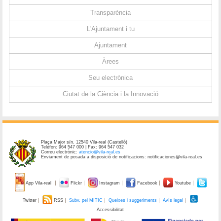
Transparència
L'Ajuntament i tu
Ajuntament
Àrees
Seu electrònica
Ciutat de la Ciència i la Innovació
Plaça Major s/n. 12540 Vila-real (Castelló)
Telèfon: 964 547 000 | Fax: 964 547 032
Correu electrònic:
atencio@vila-real.es
Enviament de posada a disposició de notificacions: notificaciones@vila-real.es
App Vila-real
Flickr
Instagram
Facebook
Youtube
Twitter
RSS
Subv. pel MITIC
Queixes i suggeriments
Avís legal
Accessibilitat