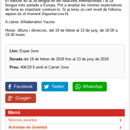
El francés és la 3a llengua en les relacions internacionals i la 2a
llengua més parlada a Europa. Per a ampliar les nostres expectatives
de feina és important conéixer-lo. Si ja teniu un cert nivell de l'idioma,
aquest és el moment d'apuntar-vos-hi.
A càrrec d'Abderrahim Yacine
Horari: dilluns i dimecres, del 19 de febrer al 13 de juny, de 18.00 a
19.30 hores
Lloc:
Espai Jove
Durada
del 19 de febrer de 2018 fins al 13 de juny de 2018.
Preu:
40€/20 € amb el Carnet Jove
Facebook
Twitter
WhatsApp
Google+
Menú
Notícies joventut
Activitats de Joventut