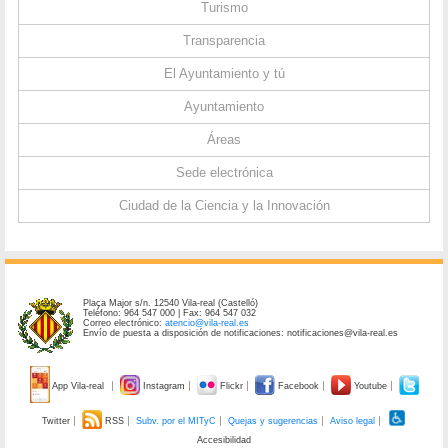
Turismo
Transparencia
El Ayuntamiento y tú
Ayuntamiento
Áreas
Sede electrónica
Ciudad de la Ciencia y la Innovación
Plaça Major s/n. 12540 Vila-real (Castelló)
Teléfono: 964 547 000 | Fax: 964 547 032
Correo electrónico:
atencio@vila-real.es
Envío de puesta a disposición de notificaciones: notificaciones@vila-real.es
App Vila-real
Instagram
Flickr
Facebook
Youtube
Twitter
RSS
Subv. por el MITyC
Quejas y sugerencias
Aviso legal
Accesibilidad