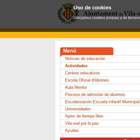
Uso de cookies
Utilizamos cookies propias y de tercer
Menú
Noticias de educación
Actividades
Centros educativos
Escola Oficial d'Idiomes
Aula Mentor
Proceso de admisión de alumnos
Escolarización Escuela Infantil Municipal
Universidades
Aplec de tiempo libre
Vila-real por la paz
Ayudas