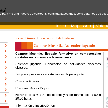
os para mejorar nuestros servicios. Si continúa navegando, consideramos que acep
Inicio
Mapa web
Valen
Inicio
->
Áreas
->
Educación
->
Actividades
Campus Musiktic. Aprender jugando
Campus Musiktic. Espacio formativo en competencias
digitales en la música y la enseñanza.
Aprender jugando. Elaboración de actividades docentes
digitales.
Dirigido a profesores y estudiantes de pedagogía.
Curso de 9 horas
Profesor
: Xavier Piquer
Horario
: días 6 y 27 de febrero y 6 de marzo, de 17.00 a
20.30 horas
Información e inscripción en: