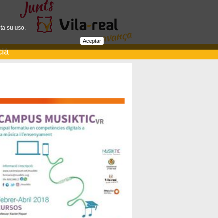
ta su uso.
Aceptar
cià