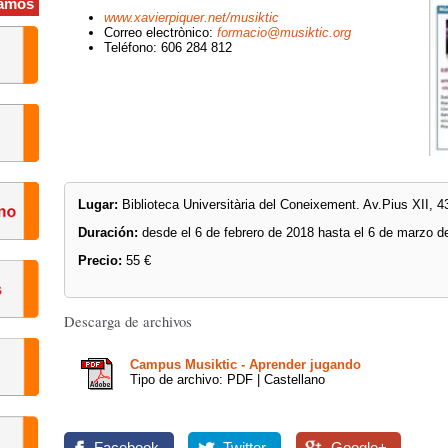
amos
www.xavierpiquer.net/musiktic
Correo electrònico:
formacio@musiktic.org
Teléfono: 606 284 812
Lugar:
Biblioteca Universitària del Coneixement. Av.Pius XII, 4
Duración:
desde el 6 de febrero de 2018 hasta el 6 de marzo d
Precio:
55 €
Descarga de archivos
Campus Musiktic - Aprender jugando
Tipo de archivo: PDF | Castellano
Facebook
Twitter
Google+