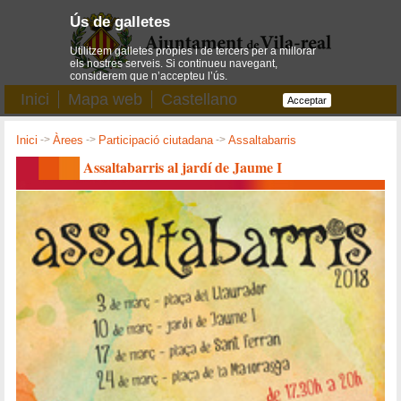
Ús de galletes
Utilitzem galletes pròpies i de tercers per a millorar
els nostres serveis. Si continueu navegant,
considerem que n’accepteu l’ús.
Inici
Mapa web
Castellano
Acceptar
Inici
->
Àrees
->
Participació ciutadana
->
Assaltabarris
Assaltabarris al jardí de Jaume I