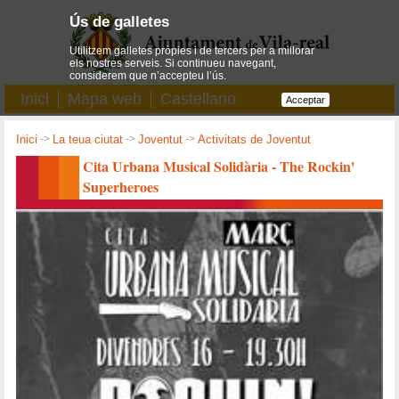
Ús de galletes
Utilitzem galletes pròpies i de tercers per a millorar
els nostres serveis. Si continueu navegant,
considerem que n’accepteu l’ús.
Inici
Mapa web
Castellano
Acceptar
Inici
->
La teua ciutat
->
Joventut
->
Activitats de Joventut
Cita Urbana Musical Solidària - The Rockin'
Superheroes