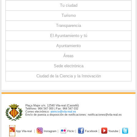
Tu ciudad
Turismo
Transparencia
El Ayuntamiento y tú
Ayuntamiento
Áreas
Sede electrónica
Ciudad de la Ciencia y la Innovación
Plaça Major s/n. 12540 Vila-real (Castelló)
Teléfono: 964 547 000 | Fax: 964 547 032
Correo electrónico:
atencio@vila-real.es
Envío de puesta a disposición de notificaciones: notificaciones@vila-real.es
App Vila-real
Instagram
Flickr
Facebook
Youtube