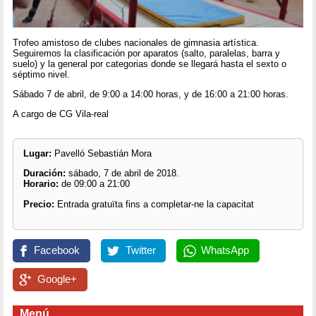
Trofeo amistoso de clubes nacionales de gimnasia artística.
Seguiremos la clasificación por aparatos (salto, paralelas, barra y
suelo) y la general por categorias donde se llegará hasta el sexto o
séptimo nivel.
Sábado 7 de abril, de 9:00 a 14:00 horas, y de 16:00 a 21:00 horas.
A cargo de CG Vila-real
Lugar:
Pavelló Sebastián Mora
Duración:
sábado, 7 de abril de 2018.
Horario:
de 09:00 a 21:00
Precio:
Entrada gratuïta fins a completar-ne la capacitat
Facebook
Twitter
WhatsApp
Google+
Menú