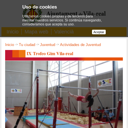
Uso de cookies
Utilizamos cookies propias y de terceros para
mejorar nuestros servicios. Si continúa navegando,
consideramos que acepta su uso.
Inicio
Mapa web
Valencià
Aceptar
Inicio
->
Tu ciudad
->
Juventud
->
Actividades de Juventud
IX Trofeo Gim Vila-real