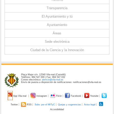
Transparencia
El Ayuntamiento y tú
Ayuntamiento
Áreas
Sede electrónica
Ciudad de la Ciencia y la Innovación
Plaça Major s/n. 12540 Vila-real (Castelló)
Teléfono: 964 547 000 | Fax: 964 547 032
Correo electrónico:
atencio@vila-real.es
Envío de puesta a disposición de notificaciones: notificaciones@vila-real.es
App Vila-real
Instagram
Flickr
Facebook
Youtube
Twitter
RSS
Subv. por el MITyC
Quejas y sugerencias
Aviso legal
Accesibilidad