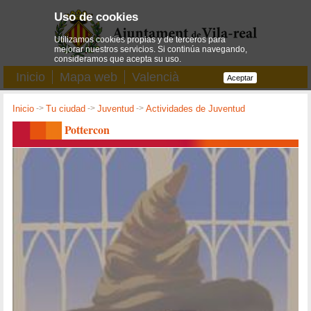
Uso de cookies
Utilizamos cookies propias y de terceros para
mejorar nuestros servicios. Si continúa navegando,
consideramos que acepta su uso.
Inicio
Mapa web
Valencià
Aceptar
Inicio
->
Tu ciudad
->
Juventud
->
Actividades de Juventud
Pottercon