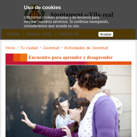
Uso de cookies
Utilizamos cookies propias y de terceros para
mejorar nuestros servicios. Si continúa navegando,
consideramos que acepta su uso.
Inicio
Mapa web
Valencià
Aceptar
Inicio
->
Tu ciudad
->
Juventud
->
Actividades de Juventud
Encuentro para aprender y desaprender