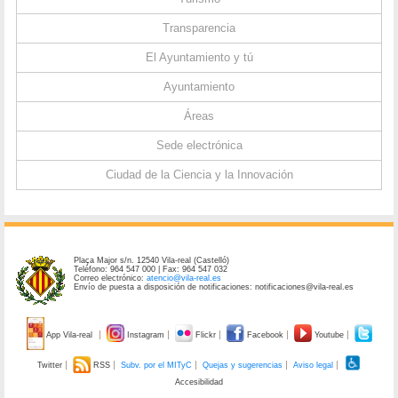
Transparencia
El Ayuntamiento y tú
Ayuntamiento
Áreas
Sede electrónica
Ciudad de la Ciencia y la Innovación
Plaça Major s/n. 12540 Vila-real (Castelló)
Teléfono: 964 547 000 | Fax: 964 547 032
Correo electrónico:
atencio@vila-real.es
Envío de puesta a disposición de notificaciones: notificaciones@vila-real.es
App Vila-real
Instagram
Flickr
Facebook
Youtube
Twitter
RSS
Subv. por el MITyC
Quejas y sugerencias
Aviso legal
Accesibilidad