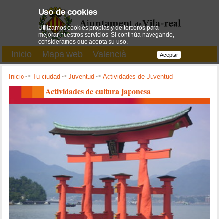
Uso de cookies
Utilizamos cookies propias y de terceros para
mejorar nuestros servicios. Si continúa navegando,
consideramos que acepta su uso.
Inicio
Mapa web
Valencià
Aceptar
Inicio
->
Tu ciudad
->
Juventud
->
Actividades de Juventud
Actividades de cultura japonesa