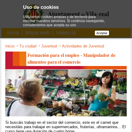
Uso de cookies
Utilizamos cookies propias y de terceros para
mejorar nuestros servicios. Si continúa navegando,
consideramos que acepta su uso.
Inicio
Mapa web
Valencià
Aceptar
Inicio
->
Tu ciudad
->
Juventud
->
Actividades de Juventud
Formación para el empleo - Manipulador de
alimentos para el comercio
Si buscáis trabajo en el sector del comercio, este es el carnet que
necesitáis para trabajar en supermercados, fruterías, ultramarinos... El
curso tiene una duración de cuatro horas.