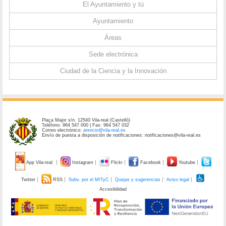
El Ayuntamiento y tú
Ayuntamiento
Áreas
Sede electrónica
Ciudad de la Ciencia y la Innovación
Plaça Major s/n. 12540 Vila-real (Castelló)
Teléfono: 964 547 000 | Fax: 964 547 032
Correo electrónico:
atencio@vila-real.es
Envío de puesta a disposición de notificaciones: notificaciones@vila-real.es
App Vila-real
Instagram
Flickr
Facebook
Youtube
Twitter
RSS
Subv. por el MITyC
Quejas y sugerencias
Aviso legal
Accesibilidad