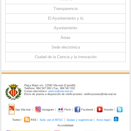
Transparencia
El Ayuntamiento y tú
Ayuntamiento
Áreas
Sede electrónica
Ciudad de la Ciencia y la Innovación
Plaça Major s/n. 12540 Vila-real (Castelló)
Teléfono: 964 547 000 | Fax: 964 547 032
Correo electrónico:
atencio@vila-real.es
Envío de puesta a disposición de notificaciones: notificaciones@vila-real.es
App Vila-real
Instagram
Flickr
Facebook
Youtube
Twitter
RSS
Subv. por el MITyC
Quejas y sugerencias
Aviso legal
Accesibilidad