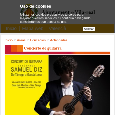
Uso de cookies
Utilizamos cookies propias y de terceros para
mejorar nuestros servicios. Si continúa navegando,
consideramos que acepta su uso.
Inicio
Mapa web
Valencià
Aceptar
Inicio
->
Áreas
->
Educación
->
Actividades
Concierto de guitarra