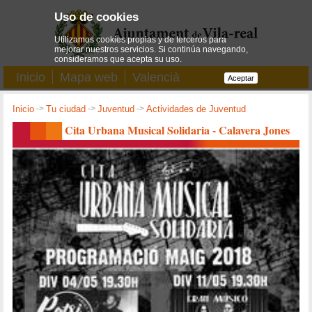
Uso de cookies
Utilizamos cookies propias y de terceros para
mejorar nuestros servicios. Si continúa navegando,
consideramos que acepta su uso.
Inicio
Mapa web
Valencià
Aceptar
Inicio
->
Tu ciudad
->
Juventud
->
Actividades de Juventud
Cita Urbana Musical Solidaria - Calavera Jones