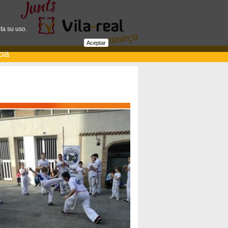
ta su uso.
Aceptar
cià