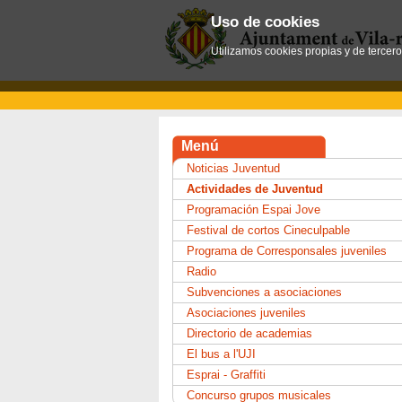
Uso de cookies
Utilizamos cookies propias y de tercer
Menú
Noticias Juventud
Actividades de Juventud
Programación Espai Jove
Festival de cortos Cineculpable
Programa de Corresponsales juveniles
Radio
Subvenciones a asociaciones
Asociaciones juveniles
Directorio de academias
El bus a l'UJI
Esprai - Graffiti
Concurso grupos musicales