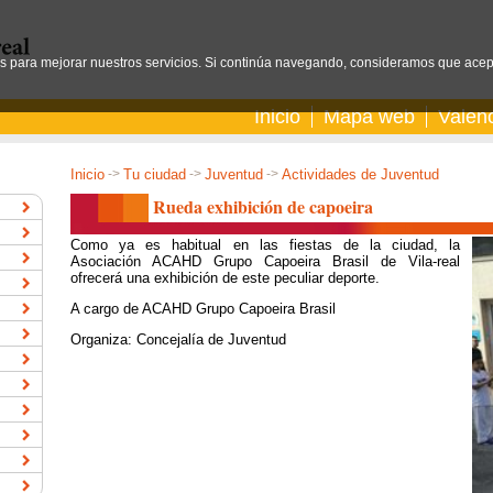
os para mejorar nuestros servicios. Si continúa navegando, consideramos que acep
Inicio
Mapa web
Valen
Inicio
->
Tu ciudad
->
Juventud
->
Actividades de Juventud
Rueda exhibición de capoeira
Como ya es habitual en las fiestas de la ciudad, la
Asociación ACAHD Grupo Capoeira Brasil de Vila-real
ofrecerá una exhibición de este peculiar deporte.
A cargo de ACAHD Grupo Capoeira Brasil
Organiza: Concejalía de Juventud