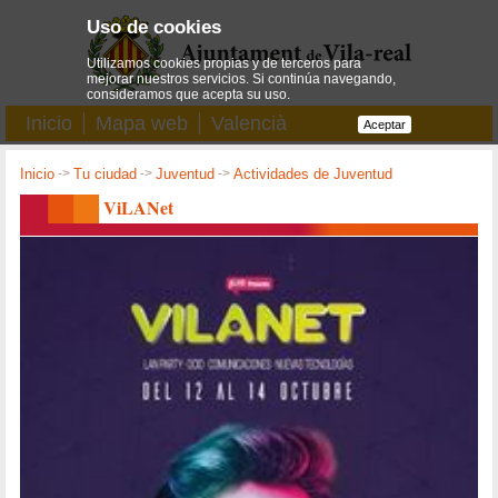
Uso de cookies
Utilizamos cookies propias y de terceros para
mejorar nuestros servicios. Si continúa navegando,
consideramos que acepta su uso.
Inicio
Mapa web
Valencià
Aceptar
Inicio
->
Tu ciudad
->
Juventud
->
Actividades de Juventud
ViLANet