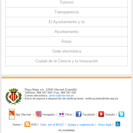
Turismo
Transparencia
El Ayuntamiento y tú
Ayuntamiento
Áreas
Sede electrónica
Ciudad de la Ciencia y la Innovación
Plaça Major s/n. 12540 Vila-real (Castelló)
Teléfono: 964 547 000 | Fax: 964 547 032
Correo electrónico:
atencio@vila-real.es
Envío de puesta a disposición de notificaciones: notificaciones@vila-real.es
App Vila-real
Instagram
Flickr
Facebook
Youtube
Twitter
RSS
Subv. por el MITyC
Quejas y sugerencias
Aviso legal
Accesibilidad