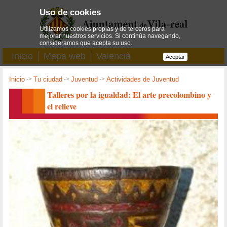
Uso de cookies
Utilizamos cookies propias y de terceros para
mejorar nuestros servicios. Si continúa navegando,
consideramos que acepta su uso.
Inicio
Mapa web
Valencià
Aceptar
Inicio
->
Tu ciudad
->
Juventud
->
Actividades de Juventud
Talleres por la igualdad: El arte precolombino y
el relieve