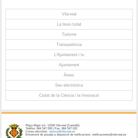
Vila-real
La teua ciutat
Turisme
Transparència
L'Ajuntament i tu
Ajuntament
Àrees
Seu electrònica
Ciutat de la Ciència i la Innovació
Plaça Major s/n. 12540 Vila-real (Castelló)
Telèfon: 964 547 000 | Fax: 964 547 032
Correu electrònic:
atencio@vila-real.es
Enviament de posada a disposició de notificacions: notificaciones@vila-real.es