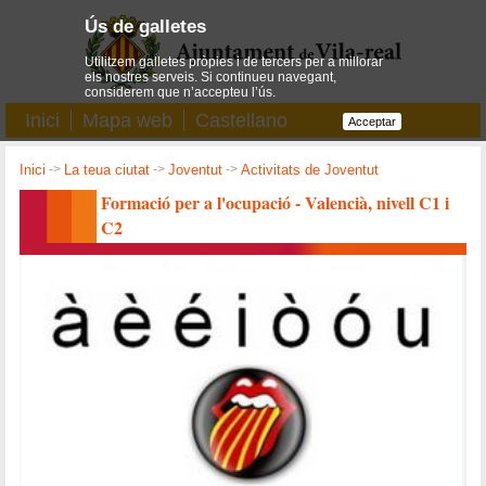
Ús de galletes
Utilitzem galletes pròpies i de tercers per a millorar
els nostres serveis. Si continueu navegant,
considerem que n’accepteu l’ús.
Inici
Mapa web
Castellano
Acceptar
Inici
->
La teua ciutat
->
Joventut
->
Activitats de Joventut
Formació per a l'ocupació - Valencià, nivell C1 i
C2