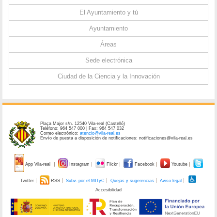
El Ayuntamiento y tú
Ayuntamiento
Áreas
Sede electrónica
Ciudad de la Ciencia y la Innovación
Plaça Major s/n. 12540 Vila-real (Castelló)
Teléfono: 964 547 000 | Fax: 964 547 032
Correo electrónico:
atencio@vila-real.es
Envío de puesta a disposición de notificaciones: notificaciones@vila-real.es
App Vila-real
Instagram
Flickr
Facebook
Youtube
Twitter
RSS
Subv. por el MITyC
Quejas y sugerencias
Aviso legal
Accesibilidad