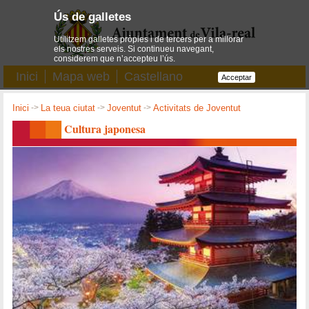
Ús de galletes
Utilitzem galletes pròpies i de tercers per a millorar
els nostres serveis. Si continueu navegant,
considerem que n’accepteu l’ús.
Inici
Mapa web
Castellano
Acceptar
Inici
->
La teua ciutat
->
Joventut
->
Activitats de Joventut
Cultura japonesa