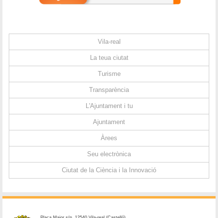
Vila-real
La teua ciutat
Turisme
Transparència
L'Ajuntament i tu
Ajuntament
Àrees
Seu electrònica
Ciutat de la Ciència i la Innovació
Plaça Major s/n. 12540 Vila-real (Castelló)