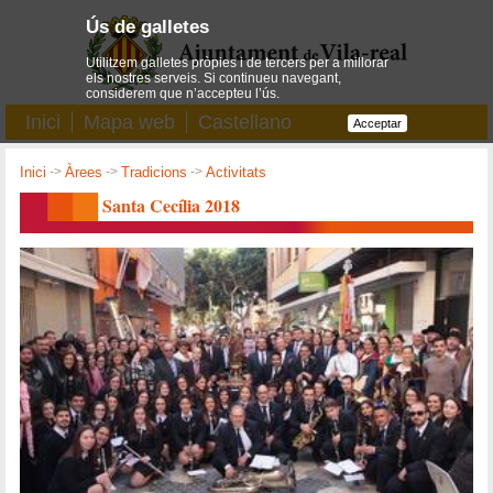
Ús de galletes
Utilitzem galletes pròpies i de tercers per a millorar
els nostres serveis. Si continueu navegant,
considerem que n’accepteu l’ús.
Inici
Mapa web
Castellano
Acceptar
Inici
->
Àrees
->
Tradicions
->
Activitats
Santa Cecília 2018