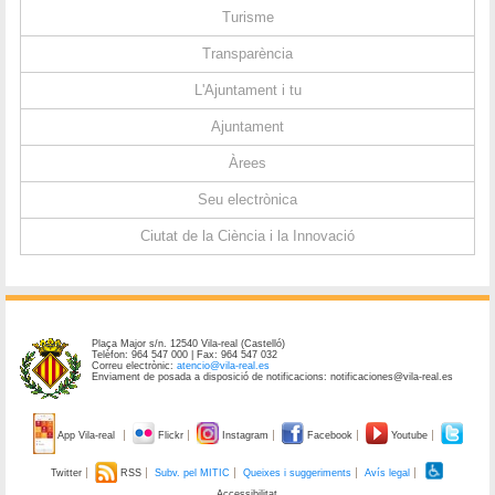
Turisme
Transparència
L'Ajuntament i tu
Ajuntament
Àrees
Seu electrònica
Ciutat de la Ciència i la Innovació
Plaça Major s/n. 12540 Vila-real (Castelló)
Telèfon: 964 547 000 | Fax: 964 547 032
Correu electrònic:
atencio@vila-real.es
Enviament de posada a disposició de notificacions: notificaciones@vila-real.es
App Vila-real
Flickr
Instagram
Facebook
Youtube
Twitter
RSS
Subv. pel MITIC
Queixes i suggeriments
Avís legal
Accessibilitat