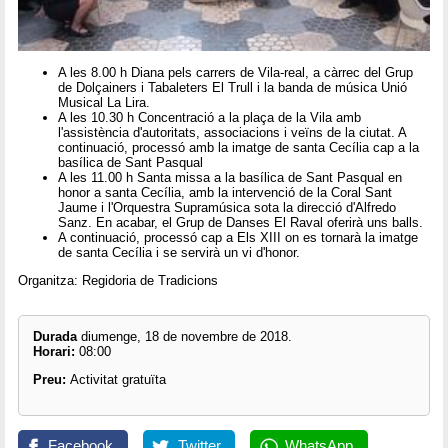
A les 8.00 h Diana pels carrers de Vila-real, a càrrec del Grup
de Dolçainers i Tabaleters El Trull i la banda de música Unió
Musical La Lira.
A les 10.30 h Concentració a la plaça de la Vila amb
l'assistència d'autoritats, associacions i veïns de la ciutat. A
continuació, processó amb la imatge de santa Cecília cap a la
basílica de Sant Pasqual
A les 11.00 h Santa missa a la basílica de Sant Pasqual en
honor a santa Cecília, amb la intervenció de la Coral Sant
Jaume i l'Orquestra Supramúsica sota la direcció d'Alfredo
Sanz. En acabar, el Grup de Danses El Raval oferirà uns balls.
A continuació, processó cap a Els XIII on es tornarà la imatge
de santa Cecília i se servirà un vi d'honor.
Organitza: Regidoria de Tradicions
Durada
diumenge, 18 de novembre de 2018.
Horari:
08:00
Preu:
Activitat gratuïta
Facebook
Twitter
WhatsApp