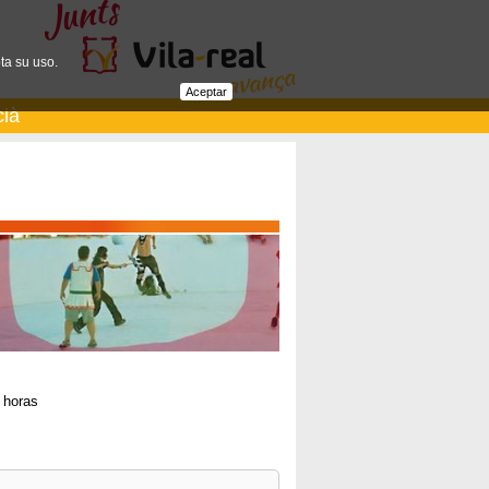
ta su uso.
Aceptar
cià
 horas