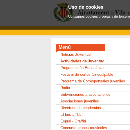
Uso de cookies
Utilizamos cookies propias y de tercer
Menú
Noticias Juventud
Actividades de Juventud
Programación Espai Jove
Festival de cortos Cineculpable
Programa de Corresponsales juveniles
Radio
Subvenciones a asociaciones
Asociaciones juveniles
Directorio de academias
El bus a l'UJI
Esprai - Graffiti
Concurso grupos musicales