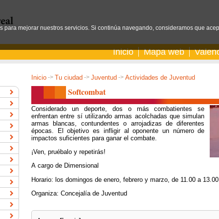
os para mejorar nuestros servicios. Si continúa navegando, consideramos que acep
Inicio
Mapa web
Valen
Inicio
->
Tu ciudad
->
Juventud
->
Actividades de Juventud
Softcombat
Considerado un deporte, dos o más combatientes se
enfrentan entre sí utilizando armas acolchadas que simulan
armas blancas, contundentes o arrojadizas de diferentes
épocas. El objetivo es infligir al oponente un número de
impactos suficientes para ganar el combate.
¡Ven, pruébalo y repetirás!
A cargo de Dimensional
Horario: los domingos de enero, febrero y marzo, de 11.00 a 13.00
Organiza: Concejalía de Juventud