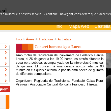
per a millorar els nostres serveis. Si continueu navegant, considerem que n’accepteu
Inici
Mapa web
Castell
Inici
->
Àrees
->
Tradicions
->
Activitats
Concert homenatge a Lorca
Amb motiu de l'aniversari del naixement de Federico García
Lorca, el 26 de gener a les 19.00 hores, es pretén difondre la
seua obra poètica, acompanyada de la interpretació musical
de guitarra. El concert té una durada aproximada de 90
minuts en els quals s'alterna la poesia amb peces de guitarra
de diferents compositors.
Organitzen: Regidoria de Tradicions, Fundació Caixa Rural
Vila-real i Associació Cultural Rondalla Francesc Tàrrega
quem