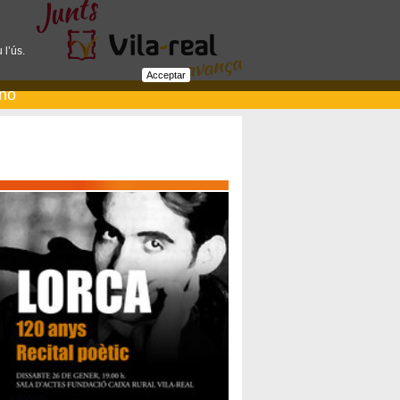
 l’ús.
Acceptar
ano