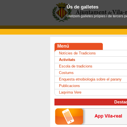
Ús de galletes
Utilitzem galletes pròpies i de tercers 
Menú
Notícies de Tradicions
Activitats
Escola de tradicions
Costums
Enquesta etnobiologia sobre el parany
Publicacions
Laqvima Vere
Desta