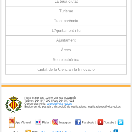
La teua ciutat
Turisme
Transparència
L'Ajuntament i tu
Ajuntament
Àrees
Seu electrònica
Ciutat de la Ciència i la Innovació
Plaça Major s/n. 12540 Vila-real (Castelló)
Telèfon: 964 547 000 | Fax: 964 547 032
Correu electrònic:
atencio@vila-real.es
Enviament de posada a disposició de notificacions: notificaciones@vila-real.es
App Vila-real
Flickr
Instagram
Facebook
Youtube