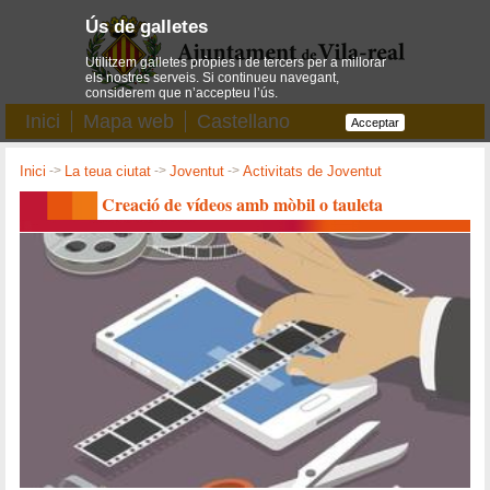
Ús de galletes
Utilitzem galletes pròpies i de tercers per a millorar
els nostres serveis. Si continueu navegant,
considerem que n’accepteu l’ús.
Inici
Mapa web
Castellano
Acceptar
Inici
->
La teua ciutat
->
Joventut
->
Activitats de Joventut
Creació de vídeos amb mòbil o tauleta