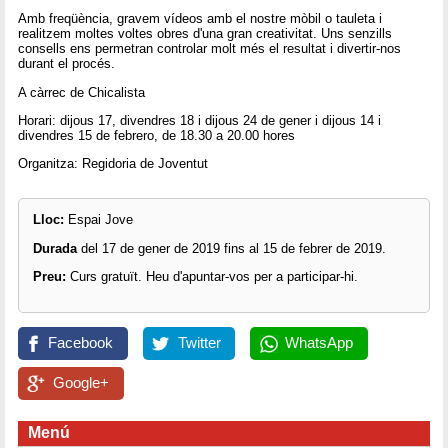
Amb freqüència, gravem vídeos amb el nostre mòbil o tauleta i
realitzem moltes voltes obres d'una gran creativitat. Uns senzills
consells ens permetran controlar molt més el resultat i divertir-nos
durant el procés.
A càrrec de Chicalista
Horari: dijous 17, divendres 18 i dijous 24 de gener i dijous 14 i
divendres 15 de febrero, de 18.30 a 20.00 hores
Organitza: Regidoria de Joventut
Lloc:
Espai Jove
Durada
del 17 de gener de 2019 fins al 15 de febrer de 2019.
Preu:
Curs gratuït. Heu d'apuntar-vos per a participar-hi.
Facebook
Twitter
WhatsApp
Google+
Menú