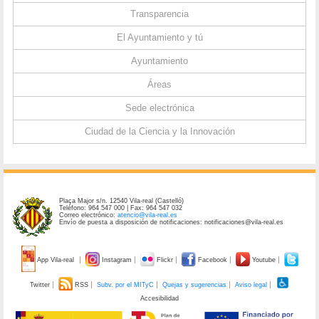
Transparencia
El Ayuntamiento y tú
Ayuntamiento
Áreas
Sede electrónica
Ciudad de la Ciencia y la Innovación
Plaça Major s/n. 12540 Vila-real (Castelló)
Teléfono: 964 547 000 | Fax: 964 547 032
Correo electrónico:
atencio@vila-real.es
Envío de puesta a disposición de notificaciones: notificaciones@vila-real.es
App Vila-real
Instagram
Flickr
Facebook
Youtube
Twitter
RSS
Subv. por el MITyC
Quejas y sugerencias
Aviso legal
Accesibilidad