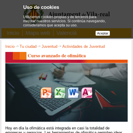
Uso de cookies
Utilizamos cookies propias y de terceros para
mejorar nuestros servicios. Si continúa navegando,
consideramos que acepta su uso.
Inicio
Mapa web
Valencià
Aceptar
Inicio
->
Tu ciudad
->
Juventud
->
Actividades de Juventud
Curso avanzado de ofimática
Hoy en día la ofimática está integrada en casi la totalidad de
empresas y negocios. Las herramientas de ofimática permiten idear,