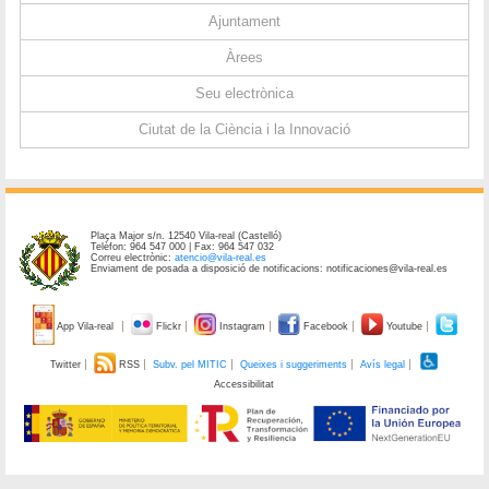
Ajuntament
Àrees
Seu electrònica
Ciutat de la Ciència i la Innovació
Plaça Major s/n. 12540 Vila-real (Castelló)
Telèfon: 964 547 000 | Fax: 964 547 032
Correu electrònic:
atencio@vila-real.es
Enviament de posada a disposició de notificacions: notificaciones@vila-real.es
App Vila-real
Flickr
Instagram
Facebook
Youtube
Twitter
RSS
Subv. pel MITIC
Queixes i suggeriments
Avís legal
Accessibilitat