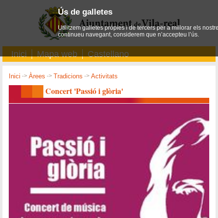
Ús de galletes
Utilitzem galletes pròpies i de tercers per a millorar els nostr
continueu navegant, considerem que n’accepteu l’ús.
Inici
Mapa web
Castellano
Inici
->
Àrees
->
Tradicions
->
Activitats
Concert 'Passió i glòria'