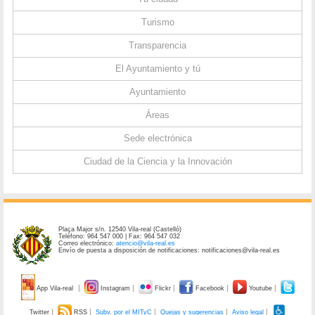
Turismo
Transparencia
El Ayuntamiento y tú
Ayuntamiento
Áreas
Sede electrónica
Ciudad de la Ciencia y la Innovación
Plaça Major s/n. 12540 Vila-real (Castelló)
Teléfono: 964 547 000 | Fax: 964 547 032
Correo electrónico:
atencio@vila-real.es
Envío de puesta a disposición de notificaciones: notificaciones@vila-real.es
App Vila-real
Instagram
Flickr
Facebook
Youtube
Twitter
RSS
Subv. por el MITyC
Quejas y sugerencias
Aviso legal