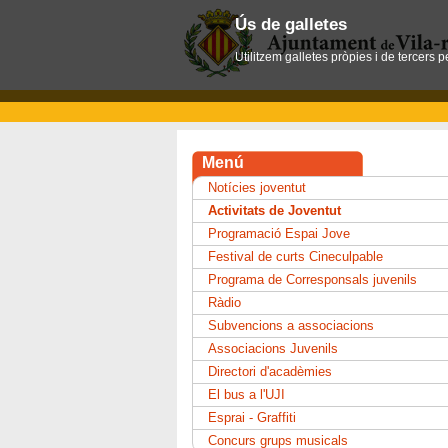
Ús de galletes
Utilitzem galletes pròpies i de tercers 
Menú
Notícies joventut
Activitats de Joventut
Programació Espai Jove
Festival de curts Cineculpable
Programa de Corresponsals juvenils
Ràdio
Subvencions a associacions
Associacions Juvenils
Directori d'acadèmies
El bus a l'UJI
Esprai - Graffiti
Concurs grups musicals