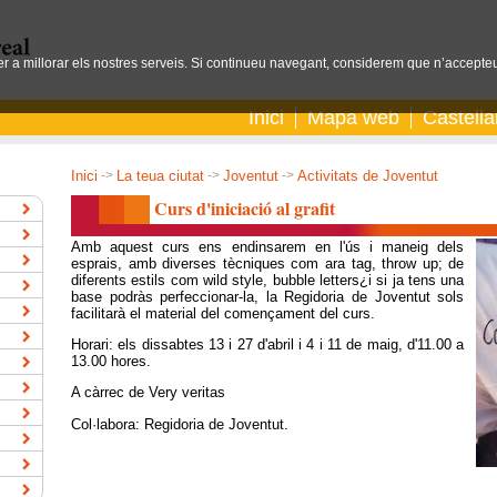
per a millorar els nostres serveis. Si continueu navegant, considerem que n’accepteu
Inici
Mapa web
Castell
Inici
->
La teua ciutat
->
Joventut
->
Activitats de Joventut
Curs d'iniciació al grafit
Amb aquest curs ens endinsarem en l'ús i maneig dels
esprais, amb diverses tècniques com ara tag, throw up; de
diferents estils com wild style, bubble letters¿i si ja tens una
base podràs perfeccionar-la, la Regidoria de Joventut sols
facilitarà el material del començament del curs.
Horari: els dissabtes 13 i 27 d'abril i 4 i 11 de maig, d'11.00 a
13.00 hores.
A càrrec de Very veritas
Col·labora: Regidoria de Joventut.