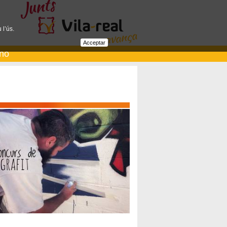
 l’ús.
Acceptar
ano