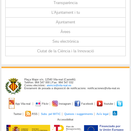
Transparència
L'Ajuntament i tu
Ajuntament
Àrees
Seu electrònica
Ciutat de la Ciència i la Innovació
Plaça Major s/n. 12540 Vila-real (Castelló)
Telèfon: 964 547 000 | Fax: 964 547 032
Correu electrònic:
atencio@vila-real.es
Enviament de posada a disposició de notificacions: notificaciones@vila-real.es
App Vila-real
Flickr
Instagram
Facebook
Youtube
Twitter
RSS
Subv. pel MITIC
Queixes i suggeriments
Avís legal
Accessibilitat