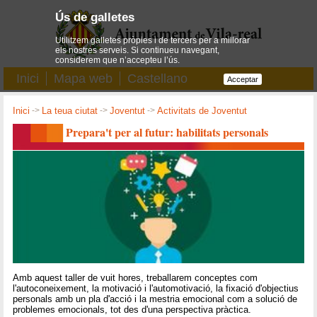
Ús de galletes
Utilitzem galletes pròpies i de tercers per a millorar
els nostres serveis. Si continueu navegant,
considerem que n’accepteu l’ús.
Inici
Mapa web
Castellano
Acceptar
Inici
->
La teua ciutat
->
Joventut
->
Activitats de Joventut
Prepara't per al futur: habilitats personals
Amb aquest taller de vuit hores, treballarem conceptes com
l'autoconeixement, la motivació i l'automotivació, la fixació d'objectius
personals amb un pla d'acció i la mestria emocional com a solució de
problemes emocionals, tot des d'una perspectiva pràctica.