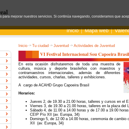
os para mejorar nuestros servicios. Si continúa navegando, consideramos que acep
Inicio
Mapa web
Valen
Inicio
->
Tu ciudad
->
Juventud
->
Actividades de Juventud
VI Festival Internacional Sou Capoeira Brasil
En esta ocasión disfrutaremos de toda una muestra de
cultura, música y deporte brasileños con maestros y
contramaestros internacionales, además de diferentes
actividades, cursos, charlas, talleres y exhibiciones.
A cargo de ACAHD Grupo Capoeira Brasil
Horarios:
Jueves 2, de 19.30 a 21.00 horas, talleres y cursos en el 
Viernes 3, de 19.30 a 21.00 horas, talleres en la plaza del 
Sábado 4, de 11.00 a 14.00 horas y de 17.00 a 19.00 horas, 
CEIP Pío XII (av. Europa, 34)
Domingo 5, de 12.00 a 14.00 horas, ceremonia de cambio de
XII (av. Europa, 34)