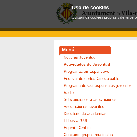
Uso de cookies
Utilizamos cookies propias y de tercer
Menú
Noticias Juventud
Actividades de Juventud
Programación Espai Jove
Festival de cortos Cineculpable
Programa de Corresponsales juveniles
Radio
Subvenciones a asociaciones
Asociaciones juveniles
Directorio de academias
El bus a l'UJI
Esprai - Graffiti
Concurso grupos musicales