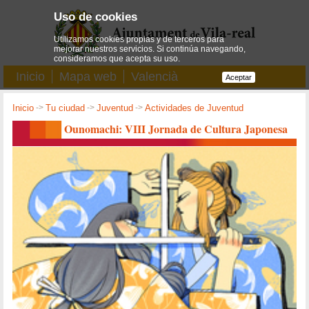
Uso de cookies
Utilizamos cookies propias y de terceros para
mejorar nuestros servicios. Si continúa navegando,
consideramos que acepta su uso.
Inicio
Mapa web
Valencià
Aceptar
Inicio
->
Tu ciudad
->
Juventud
->
Actividades de Juventud
Ounomachi: VIII Jornada de Cultura Japonesa