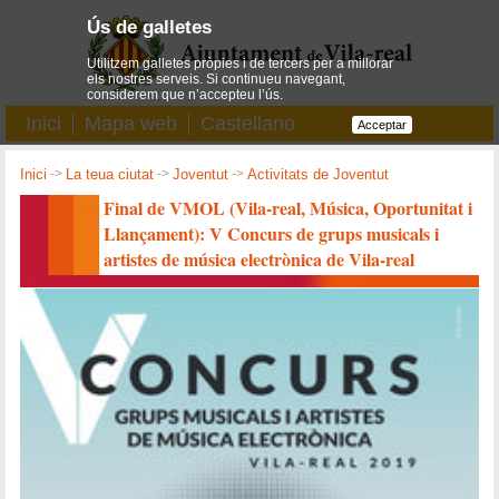
Ús de galletes
Utilitzem galletes pròpies i de tercers per a millorar
els nostres serveis. Si continueu navegant,
considerem que n’accepteu l’ús.
Inici
Mapa web
Castellano
Acceptar
Inici
->
La teua ciutat
->
Joventut
->
Activitats de Joventut
Final de VMOL (Vila-real, Música, Oportunitat i
Llançament): V Concurs de grups musicals i
artistes de música electrònica de Vila-real