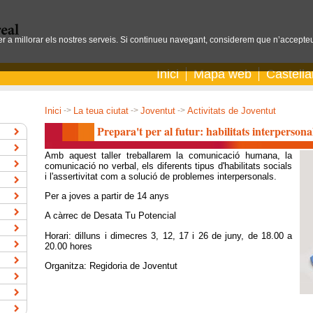
per a millorar els nostres serveis. Si continueu navegant, considerem que n’accepteu
Inici
Mapa web
Castell
Inici
->
La teua ciutat
->
Joventut
->
Activitats de Joventut
Prepara't per al futur: habilitats interpersona
Amb aquest taller treballarem la comunicació humana, la
comunicació no verbal, els diferents tipus d'habilitats socials
i l'assertivitat com a solució de problemes interpersonals.
Per a joves a partir de 14 anys
A càrrec de Desata Tu Potencial
Horari: dilluns i dimecres 3, 12, 17 i 26 de juny, de 18.00 a
20.00 hores
Organitza: Regidoria de Joventut