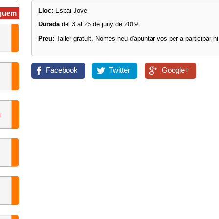
Lloc:
Espai Jove
quem
Durada
del 3 al 26 de juny de 2019.
Preu:
Taller gratuït. Només heu d'apuntar-vos per a participar-hi
Facebook
Twitter
Google+