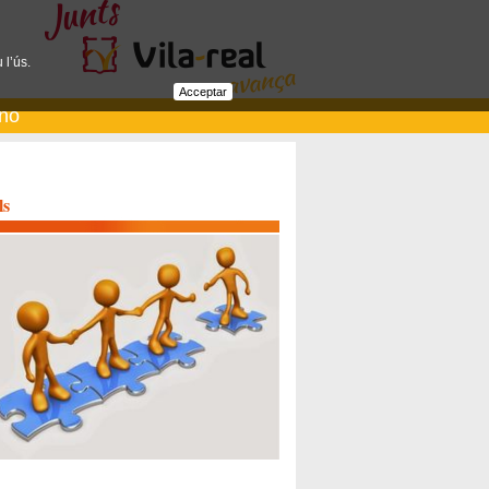
 l’ús.
Acceptar
ano
ls