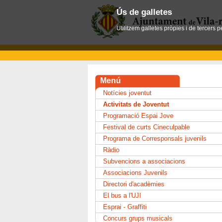
Ús de galletes
Utilitzem galletes pròpies i de tercers 
Menú
Notícies joventut
Activitats de Joventut
Programació Espai Jove
Festival de curts Cineculpable
Programa de Corresponsals juvenils
Ràdio
Subvencions a associacions
Associacions Juvenils
Directori d'acadèmies
El bus a l'UJI
Esprai - Graffiti
Concurs grups musicals