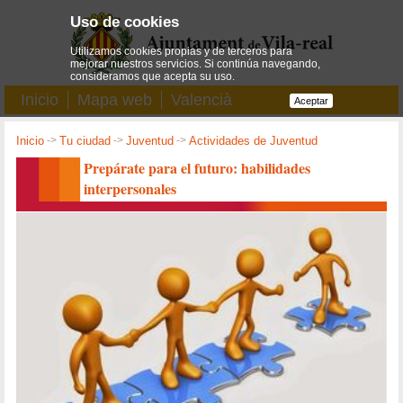
Uso de cookies
Utilizamos cookies propias y de terceros para
mejorar nuestros servicios. Si continúa navegando,
consideramos que acepta su uso.
Inicio
Mapa web
Valencià
Aceptar
Inicio
->
Tu ciudad
->
Juventud
->
Actividades de Juventud
Prepárate para el futuro: habilidades
interpersonales