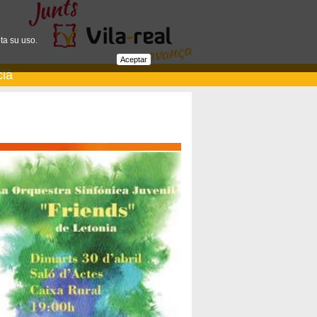
ta su uso.
Aceptar
cià