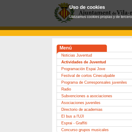
Uso de cookies
Utilizamos cookies propias y de tercer
Menú
Noticias Juventud
Actividades de Juventud
Programación Espai Jove
Festival de cortos Cineculpable
Programa de Corresponsales juveniles
Radio
Subvenciones a asociaciones
Asociaciones juveniles
Directorio de academias
El bus a l'UJI
Esprai - Graffiti
Concurso grupos musicales