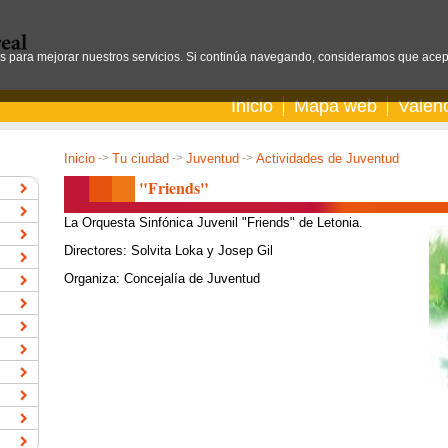
os para mejorar nuestros servicios. Si continúa navegando, consideramos que acep
Inicio
Mapa web
Valen
Inicio
->
Tu ciudad
->
Juventud
->
Actividades de Juventud
"Friends"
La Orquesta Sinfónica Juvenil "Friends" de Letonia.
Directores: Solvita Loka y Josep Gil
Organiza: Concejalía de Juventud