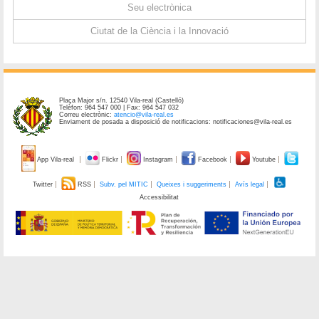
Seu electrònica
Ciutat de la Ciència i la Innovació
Plaça Major s/n. 12540 Vila-real (Castelló)
Telèfon: 964 547 000 | Fax: 964 547 032
Correu electrònic:
atencio@vila-real.es
Enviament de posada a disposició de notificacions: notificaciones@vila-real.es
App Vila-real
Flickr
Instagram
Facebook
Youtube
Twitter
RSS
Subv. pel MITIC
Queixes i suggeriments
Avís legal
Accessibilitat