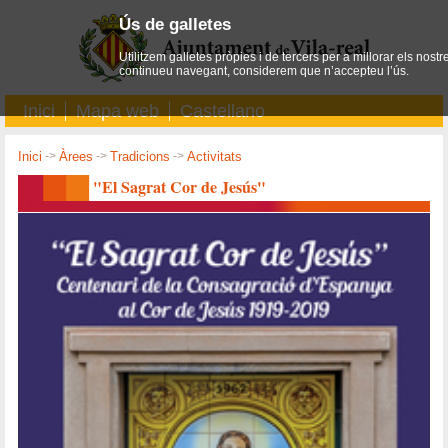
Ús de galletes
Utilitzem galletes pròpies i de tercers per a millorar els nostr
continueu navegant, considerem que n’accepteu l’ús.
Inici
Mapa web
Castellano
Inici
->
Àrees
->
Tradicions
->
Activitats
"El Sagrat Cor de Jesús"