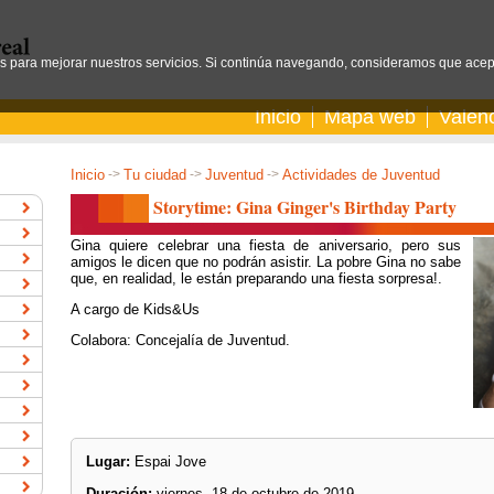
os para mejorar nuestros servicios. Si continúa navegando, consideramos que acep
Inicio
Mapa web
Valen
Inicio
->
Tu ciudad
->
Juventud
->
Actividades de Juventud
Storytime: Gina Ginger's Birthday Party
Gina quiere celebrar una fiesta de aniversario, pero sus
amigos le dicen que no podrán asistir. La pobre Gina no sabe
que, en realidad, le están preparando una fiesta sorpresa!.
A cargo de Kids&Us
Colabora: Concejalía de Juventud.
Lugar:
Espai Jove
Duración:
viernes, 18 de octubre de 2019.