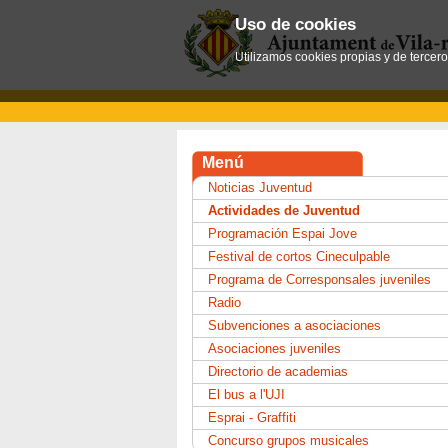
Uso de cookies
Utilizamos cookies propias y de tercer
Menú
Noticias Juventud
Actividades de Juventud
Programación Espai Jove
Festival de cortos Cineculpable
Programa de Corresponsales juveniles
Radio
Subvenciones a asociaciones
Asociaciones juveniles
Directorio de academias
El bus a l'UJI
Esprai - Graffiti
Concurso grupos musicales