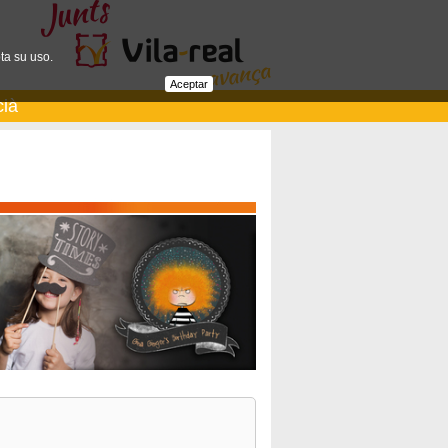
ta su uso.
Aceptar
cià