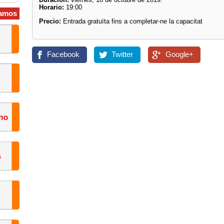
Horario:
19:00
amos
Precio:
Entrada gratuïta fins a completar-ne la capacitat
Facebook
Twitter
Google+