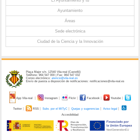
El Ayuntamiento y tú
Ayuntamiento
Áreas
Sede electrónica
Ciudad de la Ciencia y la Innovación
Plaça Major s/n. 12540 Vila-real (Castelló)
Teléfono: 964 547 000 | Fax: 964 547 032
Correo electrónico:
atencio@vila-real.es
Envío de puesta a disposición de notificaciones: notificaciones@vila-real.es
App Vila-real
Instagram
Flickr
Facebook
Youtube
Twitter
RSS
Subv. por el MITyC
Quejas y sugerencias
Aviso legal
Accesibilidad