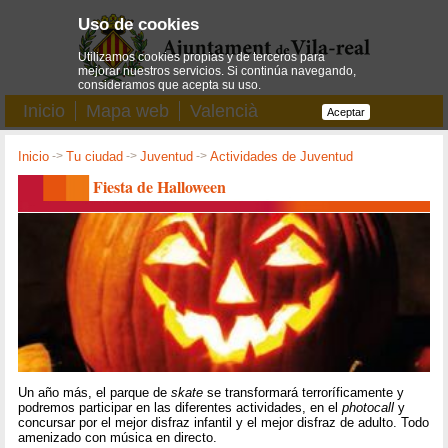
Uso de cookies
Utilizamos cookies propias y de terceros para
mejorar nuestros servicios. Si continúa navegando,
consideramos que acepta su uso.
Inicio
Mapa web
Valencià
Aceptar
Inicio
->
Tu ciudad
->
Juventud
->
Actividades de Juventud
Fiesta de Halloween
Un año más, el parque de
skate
se transformará terroríficamente y
podremos participar en las diferentes actividades, en el
photocall
y
concursar por el mejor disfraz infantil y el mejor disfraz de adulto. Todo
amenizado con música en directo.