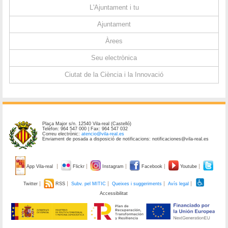
L'Ajuntament i tu
Ajuntament
Àrees
Seu electrònica
Ciutat de la Ciència i la Innovació
Plaça Major s/n. 12540 Vila-real (Castelló)
Telèfon: 964 547 000 | Fax: 964 547 032
Correu electrònic:
atencio@vila-real.es
Enviament de posada a disposició de notificacions: notificaciones@vila-real.es
App Vila-real
Flickr
Instagram
Facebook
Youtube
Twitter
RSS
Subv. pel MITIC
Queixes i suggeriments
Avís legal
Accessibilitat