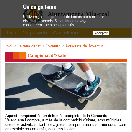
Ús de galletes
Utilitzem galletes pròpies i de tercers per a millorar
els nostres serveis. Si continueu navegant,
considerem que n’accepteu l’ús.
Inici
Mapa web
Castellano
Acceptar
Inici
->
La teua ciutat
->
Joventut
->
Activitats de Joventut
Campionat d'Skate
Aquest campionat és un dels més complets de la Comunitat
Valenciana i compta, a més de la competició d'
skate
, amb múltiples i
diverses activitats, tant per a joves com per a menuts i menudes, com
ara exhibicions de grafit, concerts i tallers.