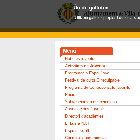
Ús de galletes
Utilitzem galletes pròpies i de tercers 
Menú
Notícies joventut
Activitats de Joventut
Programació Espai Jove
Festival de curts Cineculpable
Programa de Corresponsals juvenils
Ràdio
Subvencions a associacions
Associacions Juvenils
Directori d'acadèmies
El bus a l'UJI
Esprai - Graffiti
Concurs grups musicals