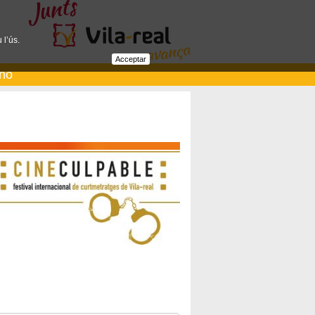
 l’ús.
Acceptar
ano