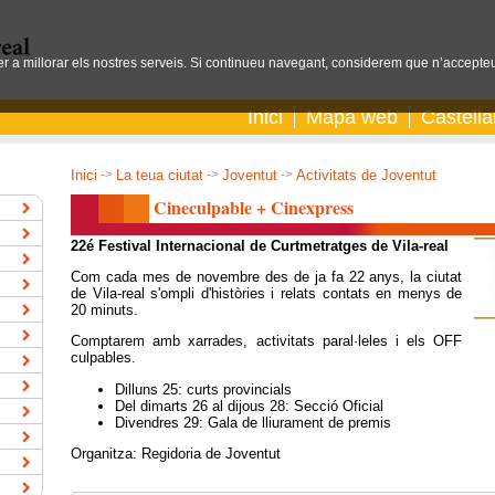
per a millorar els nostres serveis. Si continueu navegant, considerem que n’accepteu
Inici
Mapa web
Castell
Inici
->
La teua ciutat
->
Joventut
->
Activitats de Joventut
Cineculpable + Cinexpress
22é Festival Internacional de Curtmetratges de Vila-real
Com cada mes de novembre des de ja fa 22 anys, la ciutat
de Vila-real s'ompli d'històries i relats contats en menys de
20 minuts.
Comptarem amb xarrades, activitats paral·leles i els OFF
culpables.
Dilluns 25: curts provincials
Del dimarts 26 al dijous 28: Secció Oficial
Divendres 29: Gala de lliurament de premis
Organitza: Regidoria de Joventut