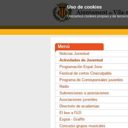
Uso de cookies
Utilizamos cookies propias y de tercer
Menú
Noticias Juventud
Actividades de Juventud
Programación Espai Jove
Festival de cortos Cineculpable
Programa de Corresponsales juveniles
Radio
Subvenciones a asociaciones
Asociaciones juveniles
Directorio de academias
El bus a l'UJI
Esprai - Graffiti
Concurso grupos musicales