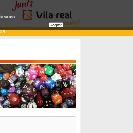
ta su uso.
Aceptar
cià