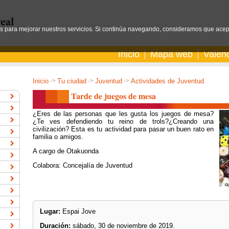
os para mejorar nuestros servicios. Si continúa navegando, consideramos que acep
Inicio
Mapa web
Valen
Inicio
->
Tu ciudad
->
Juventud
->
Actividades de Juventud
Tarde de juegos de mesa
¿Eres de las personas que les gusta los juegos de mesa?
¿Te ves defendiendo tu reino de trols?¿Creando una
civilización? Esta es tu actividad para pasar un buen rato en
familia o amigos.
A cargo de Otakuonda
Colabora: Concejalía de Juventud
Lugar:
Espai Jove
Duración:
sábado, 30 de noviembre de 2019.