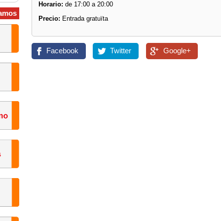
Horario:
de 17:00 a 20:00
amos
Precio:
Entrada gratuïta
Facebook
Twitter
Google+